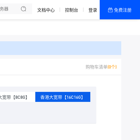
文档中心
控制台
登录
免费注册
全部产品
新闻资讯
帮助文档
热销推荐
购物车清单
(0个)
大宽带【8C8G】
香港大宽带【16C16G】