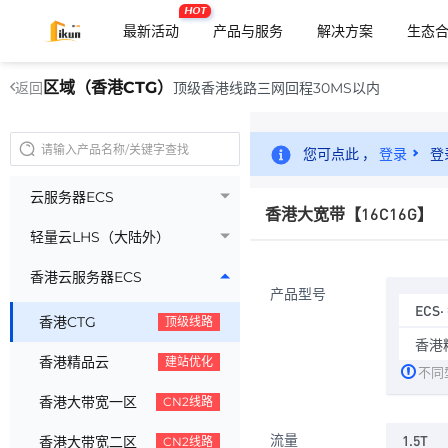
HOT
最新活动
产品与服务
解决方案
生态
区域（香港CTG）
顶级香港线路三网回程30MS以内
返回
您可点此 ，
登录
登
云服务器ECS
香港大宽带【16C16G】
轻量云LHS（大陆外）
香港云服务器ECS
产品型号
ECS
香港CTG
顶级线路
香港精
香港精品云
建站优化
不同
香港大带宽一区
CN2线路
流量
1.5T
香港大带宽二区
CN2线路