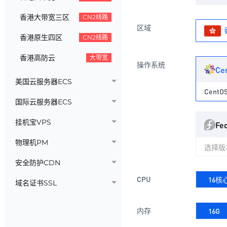
香港大带宽三区
CN2线路
区域
香港原生四区
CN2线路
香港高防云
大带宽
操作系统
Ce
美国云服务器ECS
CentOS
国际云服务器ECS
挂机宝VPS
Fe
物理机PM
选择版
安全防护CDN
CPU
16核
域名证书SSL
内存
16G