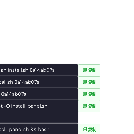
 sh install.sh 8a14ab07a
复制
tall.sh 8a14ab07a
复制
sh 8a14ab07a
复制
et -O install_panel.sh
复制
tall_panel.sh && bash
复制