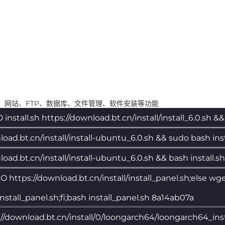
装，网站、FTP、数据库、文件管理、软件安装等功能
install.sh https://download.bt.cn/install/install_6.0.sh &&
nload.bt.cn/install/install-ubuntu_6.0.sh && sudo bash ins
load.bt.cn/install/install-ubuntu_6.0.sh && bash install.
 -sSO https://download.bt.cn/install/install_panel.sh;else wg
install_panel.sh;fi;bash install_panel.sh 8a14ab07a
s://download.bt.cn/install/0/loongarch64/loongarch64_ins