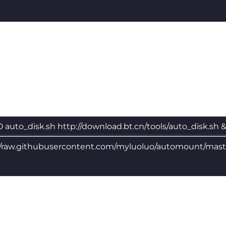
O auto_disk.sh http://download.bt.cn/tools/auto_disk.sh 
//raw.githubusercontent.com/myluoluo/automount/mas
h