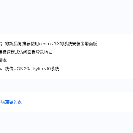
SQL的新系统,推荐使用centos 7.X的系统安装宝塔面板
使用极速模式访问面板登录地址
脚本
统信UOS 20、kylin v10系统
环境兼容列表