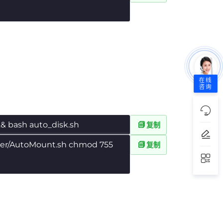
在线
咨询
&& bash auto_disk.sh
复制
ter/AutoMount.sh chmod 755
复制