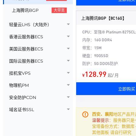
上海腾讯BGP
大带宽
上海腾讯BGP【8C16G】
轻量云LHS（大陆外）
CPU：至强® Platinum 8275
香港云服务器ECS
内存：16G DDR4
带宽：15M
美国云服务器ECS
硬盘：90GSSD
国际云服务器ECS
防护：5G DDOS防护
128.99
挂机宝VPS
¥
起/ 月
物理机PM
立即购买
安全防护CDN
域名证书SSL
西安、襄阳
地区产品开
温馨提示
：服务器只是
宝塔备份方式：数据库-
其他面板 请自行研究