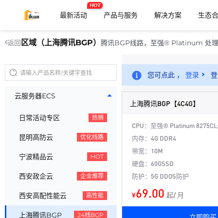
HOT
最新活动
产品与服务
解决方案
生态
区域（上海腾讯BGP）
腾讯BGP线路，至强® Platinum 处
返回
您可点此 ，
登录
登
云服务器ECS
上海腾讯BGP【4C4G】
日常活动专区
热销
CPU：至强® Platinum 8275
昆明高防云
优化线路
内存：4G DDR4
带宽：10M
宁波精品云
HOT
硬盘：60GSSD
西安政企云
防护：5G DDOS防护
企业推荐
69.00
¥
起/ 月
西安高配性能云
高性能
上海腾讯BGP
24线BGP
立即购买