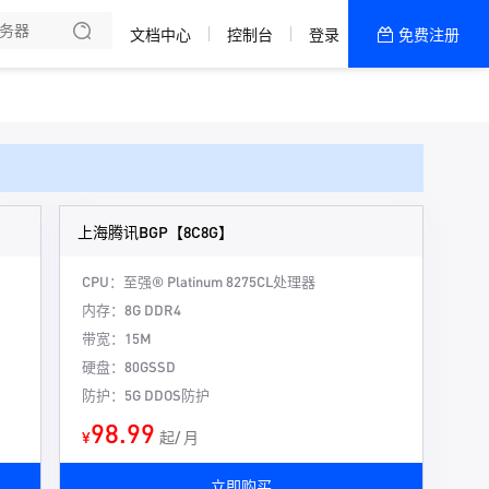
文档中心
控制台
登录
免费注册
全部产品
新闻资讯
帮助文档
热销推荐
上海腾讯BGP【8C8G】
CPU：至强® Platinum 8275CL处理器
内存：8G DDR4
带宽：15M
硬盘：80GSSD
防护：5G DDOS防护
98.99
¥
起/ 月
立即购买