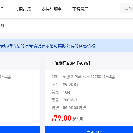
合作
应用市场
支持与服务
了解我们
理器
录后结合您的账号情况展示您可实际获得的优惠价格
上海腾讯BGP【4C8G】
CL处理器
CPU：至强® Platinum 8275CL处理器
内存：8G DDR4
带宽：10M
硬盘：70GSSD
防护：5G DDOS防护
79.00
¥
起/ 月
立即购买