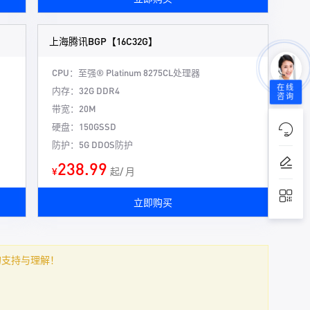
上海腾讯BGP【16C32G】
CPU：至强® Platinum 8275CL处理器
在线
内存：32G DDR4
咨询
带宽：20M
硬盘：150GSSD
防护：5G DDOS防护
238.99
¥
起/ 月
立即购买
的支持与理解！