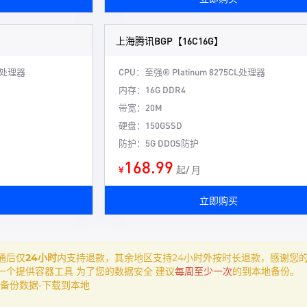
上海腾讯BGP【16C16G】
CL处理器
CPU：至强® Platinum 8275CL处理器
内存：16G DDR4
带宽：20M
硬盘：150GSSD
防护：5G DDOS防护
168.99
¥
起/ 月
立即购买
通后仅
24小时
内支持退款，其余地区支持24小时外按时长退款，感谢您
一个提供容器工具 为了您的数据安全 建议
每周至少一次
的到本地备份。
备份数据-下载到本地